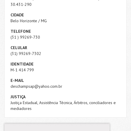
30.431-290
CIDADE
Belo Horizonte / MG
TELEFONE
(31 ) 99269-730
CELULAR
(31) 99269-7302
IDENTIDADE
M-1 414 799
E-MAIL
deschampsap@yahoo.com.br
JUSTIÇA
Justiça Estadual, Assistência Técnica, Árbitros, conciliadores e
mediadores