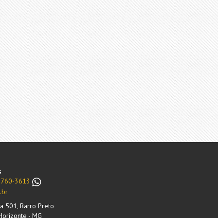
s
99760-3613
.br