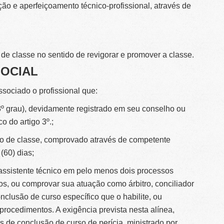
ção e aperfeiçoamento técnico-profissional, através de
de classe no sentido de revigorar e promover a classe.
SOCIAL
ociado o profissional que:
(3º grau), devidamente registrado em seu conselho ou
o do artigo 3º.;
ão de classe, comprovado através de competente
(60) dias;
 assistente técnico em pelo menos dois processos
os, ou comprovar sua atuação como árbitro, conciliador
nclusão de curso específico que o habilite, ou
ocedimentos. A exigência prevista nesta alínea,
os de conclusão de curso de perícia, ministrado por