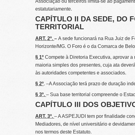
Associação ou terceiros limita-se ao pagamen
estatutariamente.
CAPÍTULO II DA SEDE, DO
TERRITORIAL
ART. 2º.
–
A sede funcionará na Rua Juiz de Fo
Horizonte/MG. O Foro é o da Comarca de Belo
§ 1º
Compete à Diretoria Executiva, aprovar a 
maioria simples dos presentes, cuja ata deverá
às autoridades competentes e associados.
§ 2º
. –A Associação terá prazo de duração ind
§ 3º.
– Sua base territorial compreende o Esta
CAPÍTULO III DOS OBJETIV
ART. 3º.
– A ASPEJUDI tem por finalidade congr
Mediadores, de nível universitário e devidame
nos termos deste Estatuto.