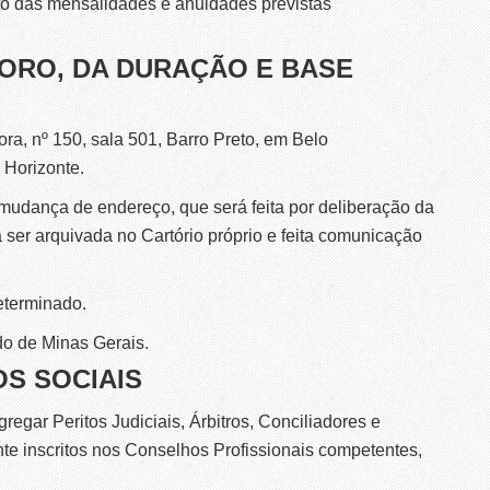
to das mensalidades e anuidades previstas
 FORO, DA DURAÇÃO E BASE
ra, nº 150, sala 501, Barro Preto, em Belo
 Horizonte.
mudança de endereço, que será feita por deliberação da
 ser arquivada no Cartório próprio e feita comunicação
eterminado.
do de Minas Gerais.
OS SOCIAIS
egar Peritos Judiciais, Árbitros, Conciliadores e
nte inscritos nos Conselhos Profissionais competentes,