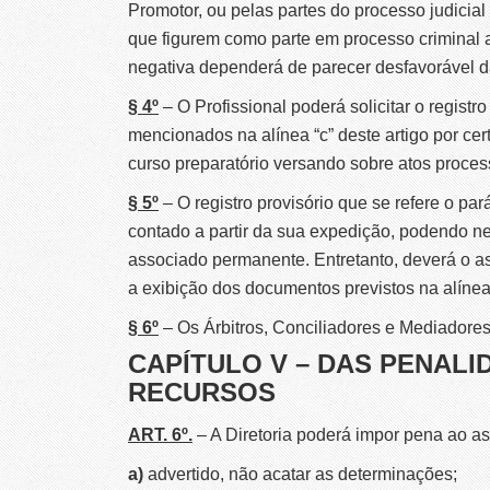
Promotor, ou pelas partes do processo judicial
que figurem como parte em processo criminal a
negativa dependerá de parecer desfavorável d
§ 4º
– O Profissional poderá solicitar o regist
mencionados na alínea “c” deste artigo por c
curso preparatório versando sobre atos process
§ 5º
– O registro provisório que se refere o par
contado a partir da sua expedição, podendo nes
associado permanente. Entretanto, deverá o a
a exibição dos documentos previstos na alínea
§ 6º
– Os Árbitros, Conciliadores e Mediadores n
CAPÍTULO V – DAS PENALI
RECURSOS
ART. 6º.
– A Diretoria poderá impor pena ao a
a)
advertido, não acatar as determinações;