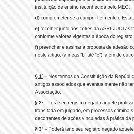
instituição de ensino reconhecida pelo MEC.
d)
comprometer-se a cumprir fielmente o Estat
e)
recolher junto aos cofres da ASPEJUDI as t
conforme valores vigentes à época do registro;
f)
preencher e assinar a
proposta de adesão co
neste artigo, (alíneas “b” até “e”), além de ou
§ 1º
– Nos termos da Constituição da República
antigos associados que eventualmente não ten
Associação.
§ 2º
– Terá seu registro negado aquele profis
transitada em julgado, em processos criminais
decorrentes de ações vinculadas à prática da pr
§ 3º
– Poderá ter o seu registro negado aquele 