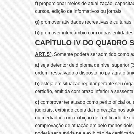
f)
proporcionar meios de atualização, capacita
cursos, edição de informativos ou jornais;
g)
promover atividades recreativas e culturais;
h)
promover
intercâmbio com outras entidades 
CAPÍTULO IV DO QUADRO 
ART. 5º
.
Somente poderá ser admitido como ass
a)
seja detentor de diploma de nível superior 
ordem, ressalvado o disposto no parágrafo únic
b)
esteja em situação regular perante seu órg
certidão, emitida com prazo inferior a sessenta 
c)
comprovar ter atuado como perito oficial ou
judiciais, exibindo cópia da nomeação nos aut
ou mediador, com exibição de certificado de co
comprovação de atuação em pelo menos dois pr
poderá ser suprida pela exibição de certificad