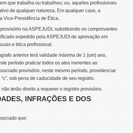
 em que trabalha ou trabalhou; ou, aqueles profissionais
tivo de qualquer natureza. Em qualquer caso, a
a Vice-Presidência de Ética.
ro provisório na ASPEJUDI, substituindo os comprovantes
ertificado expedido pela ASPEJUDI de aprovação em
uais e ética profissional.
ágrafo anterior terá validade máxima de 1 (um) ano,
te período praticar todos os atos inerentes ao
ssociado provisório, neste mesmo período, providenciar
 “c”, sob pena de caducidade de seu registro.
ão terão direito a requerer o registro provisório.
DADES, INFRAÇÕES E DOS
ssociado que: