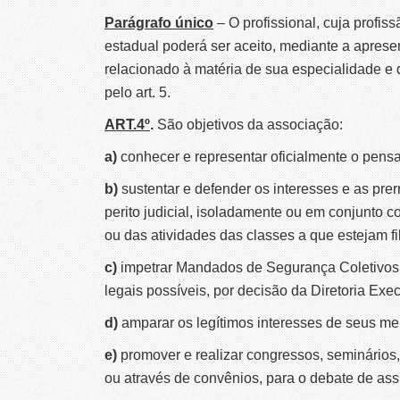
Parágrafo único
– O profissional, cuja profi
estadual poderá ser aceito, mediante a apres
relacionado à matéria de sua especialidade e
pelo art. 5.
ART.4º
.
São objetivos da associação:
a)
conhecer e representar oficialmente o pen
b)
sustentar e defender os interesses e as pre
perito judicial, isoladamente ou em conjunto c
ou das atividades das classes a que estejam fi
c)
impetrar Mandados de Segurança Coletivos,
legais possíveis, por decisão da Diretoria Exec
d)
amparar os legítimos interesses de seus me
e)
promover e realizar congressos, seminários,
ou através de convênios, para o debate de as