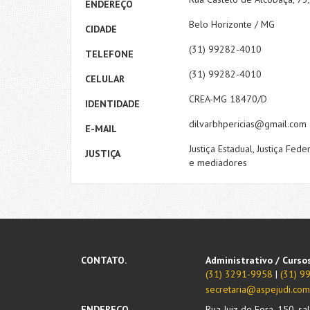
ENDEREÇO
Belo Horizonte / MG
CIDADE
(31) 99282-4010
TELEFONE
(31) 99282-4010
CELULAR
CREA-MG 18470/D
IDENTIDADE
dilvarbhpericias@gmail.com
E-MAIL
Justiça Estadual, Justiça Fede
JUSTIÇA
e mediadores
CONTATO.
Administrativo / Curso
(31) 3291-9958
|
(31) 
secretaria@aspejudi.com
ENDEREÇO.
Rua Juiz de Fora, 150, sa