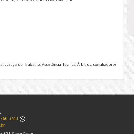
ral, Justiça do Trabalho, Assistência Técnica, Árbitros, conciliadores
s
99760-3613
.br
la 501, Barro Preto